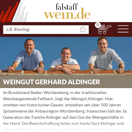
0
N
Produkt
suchen
WEINGUT GERHARD ALDINGER
Im Bundesland Baden-Württemberg, in der traditionellen
Weinbaugemeinde Fellbach, liegt das Weingut Aldinger. Hier,
inmitten von historischen Gassen, entstehen seit über 500 Jahren
Spitzenweine der Anbauregion Württemberg. Inzwischen hält die 16.
Generation der Familie Aldinger auf dem Gut die Weingeschäfte in
der Hand. Die Bewirtschaftung teilen sich heute Gert Aldinger und
dessen Söhne Hansjörg Aldinger, der Inhaber des Weinguts, sowie