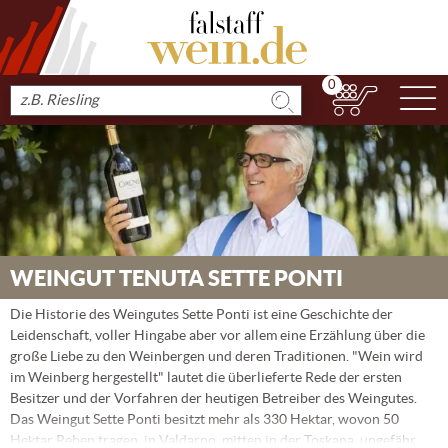
0
N
Produkt
suchen
WEINGUT TENUTA SETTE PONTI
Die Historie des Weingutes Sette Ponti ist eine Geschichte der
Leidenschaft, voller Hingabe aber vor allem eine Erzählung über die
große Liebe zu den Weinbergen und deren Traditionen. "Wein wird
im Weinberg hergestellt" lautet die überlieferte Rede der ersten
Besitzer und der Vorfahren der heutigen Betreiber des Weingutes.
Das Weingut Sette Ponti besitzt mehr als 330 Hektar, wovon 50
Hektar Reben tragen, in Valdarno, mitten in der Toskana, ungefähr