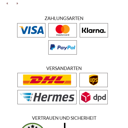
Im Keller werden die Trauben zu Wein. Die Zeit erledigt den Rest: die
«
»
Standzeit, die Magie des Kellers, sein Halbdunkel und sein antiker
Geruch. Hinter jedem Label des Weingutes steht ein besonderes
ZAHLUNGSARTEN
Stück Land, alt, geschützt, gepflegt und bereichert durch ständige
Forschung und Liebe. Der gemeinsame Stempel der Weine ist Eleganz,
ein Vorrecht ohne Kompromisse und eine konstante Investition in die
unternehmenseigene Philosophie. Auf diese Weise werden zwei
Chianti DOCG: Vigna di Pallino und Vigna di Pallino Riserva,
produziert - Interpretation der historischen Bezeichnung von
Sangiovese. Zwei toskanische IGT-Rotweine: Crognolo, ein in Eiche
gereifter Sangiovese; Oreno, ein preisgekröntes Super Tuscan, eine
Mischung aus Merlot, Cabernet Sauvignon und einem kleinen Zusatz
VERSANDARTEN
von Petit Verdot. Vigna dell'Impero 1935, ein reiner Sangiovese in
Fässern, mit großer Struktur und ausgezeichneter Prädisposition für
lange Alterung. Grisoglia, ein toskanischer Dessertwein, der durch
eine sorgfältige Auswahl von Malvasia- und Trebbiano-Trauben
gewonnen wird.
VERTRAUEN UND SICHERHEIT