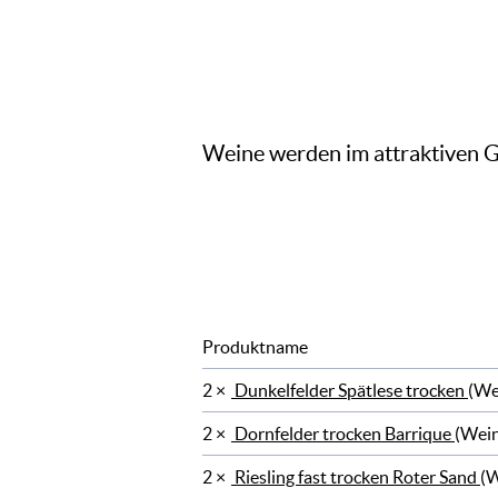
Weine werden im attraktiven 
Produktname
2 ×
Dunkelfelder Spätlese trocken
(Wei
2 ×
Dornfelder trocken Barrique
(Wein
2 ×
Riesling fast trocken Roter Sand
(W