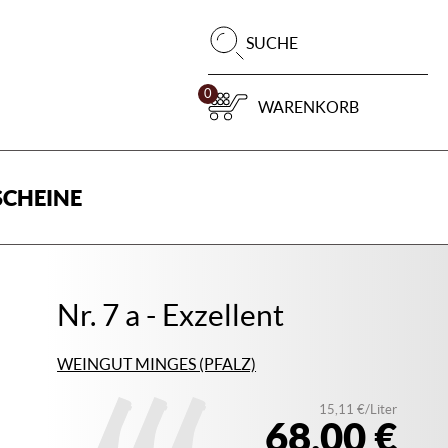
Pr
SUCHE
su
0
WARENKORB
CHEINE
Nr. 7 a - Exzellent
WEINGUT MINGES (PFALZ)
15,11 €/Liter
68,00 €