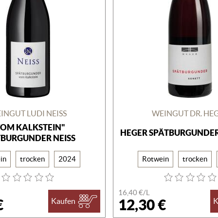
INGUT LUDI NEISS
WEINGUT DR. HE
VOM KALKSTEIN"
HEGER SPÄTBURGUNDER
TBURGUNDER NEISS
in
trocken
2024
Rotwein
trocken
16,40 €/
L
€
12,30 €
Kaufen
K