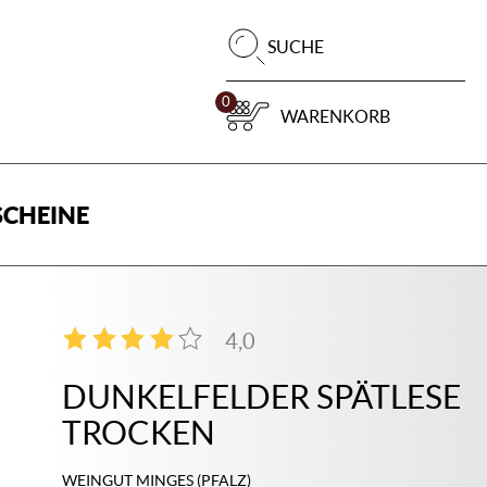
Pr
SUCHE
su
0
WARENKORB
CHEINE
4,0
3
DUNKELFELDER SPÄTLESE
TROCKEN
WEINGUT MINGES (PFALZ)