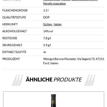
Nerello mascalese
FLASCHENGRÖSSE
1,5 l
QUALITÄTSSTUFE
DOP
HERKUNFT
Sizilien
,
Italien
ALKOHOLGEHALT
14% vol
RESTSÜSSE
7,8 g/l
SÄUREGEHALT
5,9 g/l
ENTHÄLT SULFITE
Ja
PRODUZENT
Weingut Barone Montalto, Via Seganti 73, 47121
Forlì, Italien
ÄHNLICHE
PRODUKTE