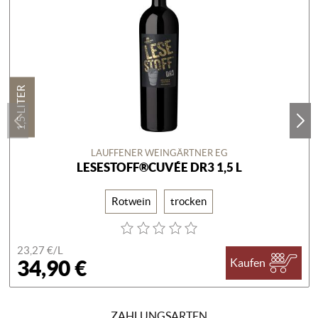
1,5 LITER
LAUFFENER WEINGÄRTNER EG
LESESTOFF®CUVÉE DR3 1,5 L
Rotwein
trocken
23,27 €/
L
34,90 €
Kaufen
ZAHLUNGSARTEN