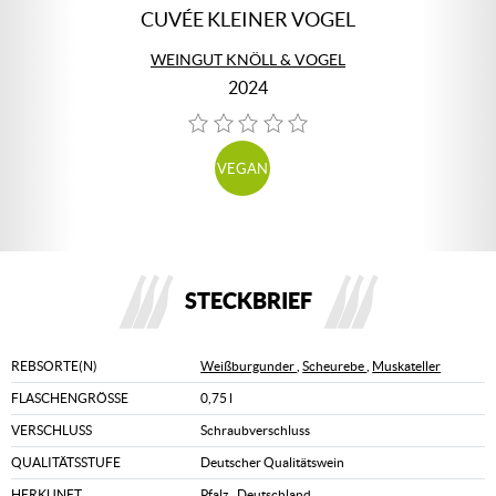
CUVÉE KLEINER VOGEL
WEINGUT KNÖLL & VOGEL
2024
VEGAN
STECKBRIEF
REBSORTE(N)
Weißburgunder
,
Scheurebe
,
Muskateller
FLASCHENGRÖSSE
0,75 l
VERSCHLUSS
Schraubverschluss
QUALITÄTSSTUFE
Deutscher Qualitätswein
HERKUNFT
Pfalz
,
Deutschland