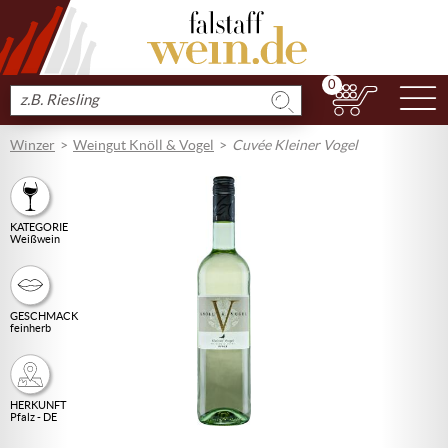
0
N
Produkt
suchen
Winzer
Weingut Knöll & Vogel
Cuvée Kleiner Vogel
KATEGORIE
Weißwein
GESCHMACK
feinherb
HERKUNFT
Pfalz - DE