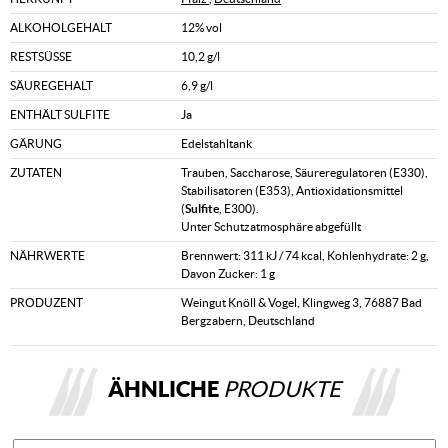
ALKOHOLGEHALT
12% vol
RESTSÜSSE
10,2 g/l
SÄUREGEHALT
6,9 g/l
ENTHÄLT SULFITE
Ja
GÄRUNG
Edelstahltank
ZUTATEN
Trauben, Saccharose, Säureregulatoren (E330),
Stabilisatoren (E353), Antioxidationsmittel
(
Sulfite
, E300).
Unter Schutzatmosphäre abgefüllt
NÄHRWERTE
Brennwert: 311 kJ / 74 kcal, Kohlenhydrate: 2 g,
Davon Zucker: 1 g
PRODUZENT
Weingut Knöll & Vogel, Klingweg 3, 76887 Bad
Bergzabern, Deutschland
ÄHNLICHE
PRODUKTE