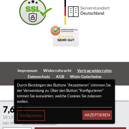
Impressum
Widerrufsrecht
Vertrag widerrufen
Datenschutz
AGB
Wein-Gutscheine
Durch Bestätigen des Buttons "Akzeptieren" stimmen Sie
der Verwendung zu. Über den Button "Konfigurieren"
können Sie auswählen, welche Cookies Sie zulassen
wollen.
7,60 €
AKZEPTIEREN
Konfigurieren
10,13 €/Liter
inkl. Mwst.
(zzgl. Versandkosten)