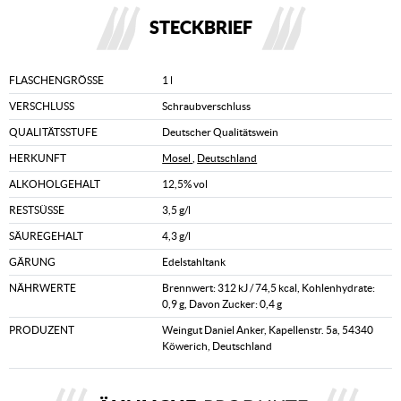
STECKBRIEF
FLASCHENGRÖSSE
1 l
VERSCHLUSS
Schraubverschluss
QUALITÄTSSTUFE
Deutscher Qualitätswein
HERKUNFT
Mosel
,
Deutschland
ALKOHOLGEHALT
12,5% vol
RESTSÜSSE
3,5 g/l
SÄUREGEHALT
4,3 g/l
GÄRUNG
Edelstahltank
NÄHRWERTE
Brennwert: 312 kJ / 74,5 kcal, Kohlenhydrate:
0,9 g, Davon Zucker: 0,4 g
PRODUZENT
Weingut Daniel Anker, Kapellenstr. 5a, 54340
Köwerich, Deutschland