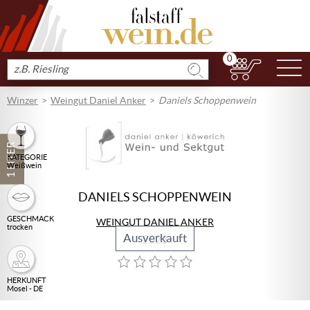
0
N
Produkt
suchen
Winzer
Weingut Daniel Anker
Daniels Schoppenwein
1 LITER
KATEGORIE
Weißwein
DANIELS SCHOPPENWEIN
GESCHMACK
WEINGUT DANIEL ANKER
trocken
Ausverkauft
2023
HERKUNFT
Mosel - DE