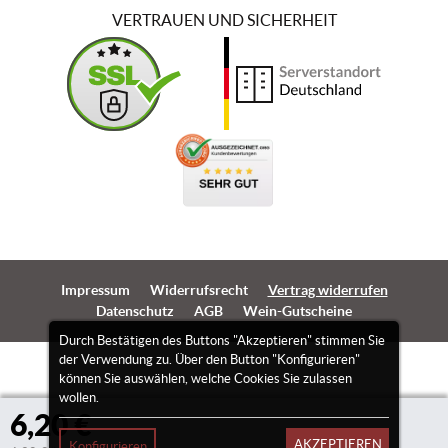
VERTRAUEN UND SICHERHEIT
Impressum
Widerrufsrecht
Vertrag widerrufen
Datenschutz
AGB
Wein-Gutscheine
Durch Bestätigen des Buttons "Akzeptieren" stimmen Sie
der Verwendung zu. Über den Button "Konfigurieren"
können Sie auswählen, welche Cookies Sie zulassen
wollen.
6,20 €
AKZEPTIEREN
Konfigurieren