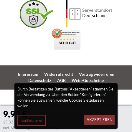
Impressum
Widerrufsrecht
Vertrag widerrufen
Datenschutz
AGB
Wein-Gutscheine
Durch Bestätigen des Buttons "Akzeptieren" stimmen Sie
der Verwendung zu. Über den Button "Konfigurieren"
können Sie auswählen, welche Cookies Sie zulassen
wollen.
9,99 €
AKZEPTIEREN
Konfigurieren
13,32 €/Liter
inkl. Mwst.
(zzgl. Versandkosten)