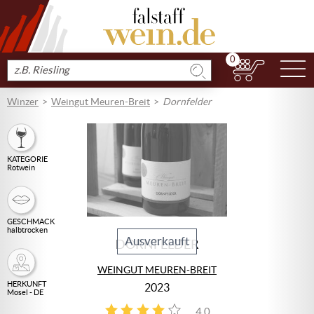
0
N
Produkt
suchen
Winzer
Weingut Meuren-Breit
Dornfelder
KATEGORIE
Rotwein
GESCHMACK
halbtrocken
Ausverkauft
DORNFELDER
WEINGUT MEUREN-BREIT
HERKUNFT
2023
Mosel - DE
4,0