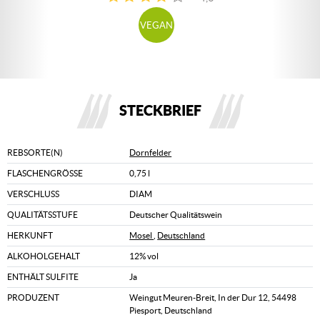
2
VEGAN
STECKBRIEF
REBSORTE(N)
Dornfelder
FLASCHENGRÖSSE
0,75 l
VERSCHLUSS
DIAM
QUALITÄTSSTUFE
Deutscher Qualitätswein
HERKUNFT
Mosel
,
Deutschland
ALKOHOLGEHALT
12% vol
ENTHÄLT SULFITE
Ja
PRODUZENT
Weingut Meuren-Breit, In der Dur 12, 54498
Piesport, Deutschland