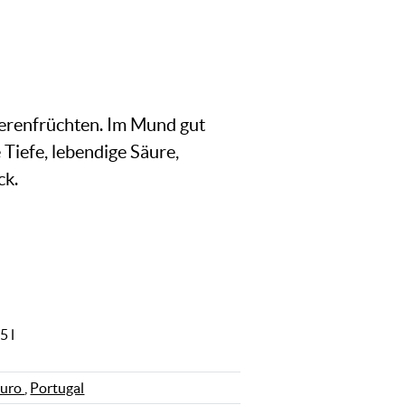
eerenfrüchten. Im Mund gut
 Tiefe, lebendige Säure,
ck.
5 l
uro
,
Portugal