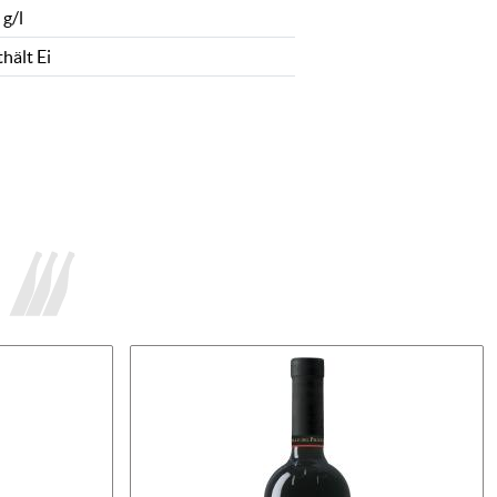
 g/l
hält Ei