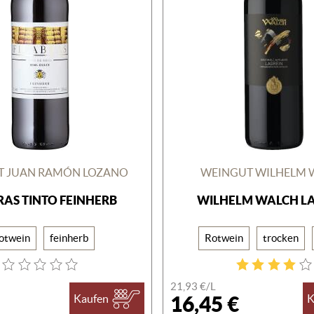
T JUAN RAMÓN LOZANO
WEINGUT WILHELM 
RAS TINTO FEINHERB
WILHELM WALCH L
otwein
feinherb
Rotwein
trocken
21,93 €/
L
16,45 €
Kaufen
K