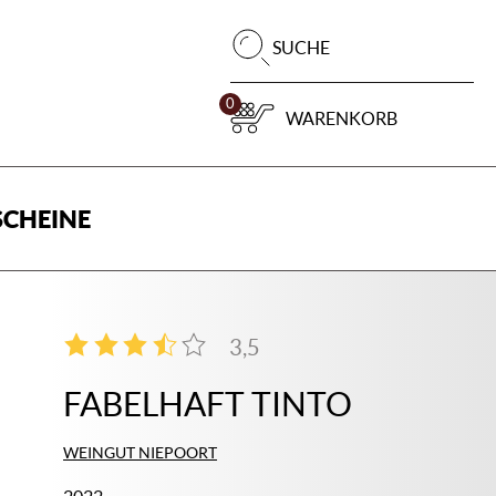
Pr
SUCHE
su
0
WARENKORB
CHEINE
3,5
2
FABELHAFT TINTO
WEINGUT NIEPOORT