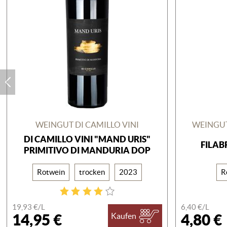
WEINGUT DI CAMILLO VINI
WEINGU
DI CAMILLO VINI "MAND URIS"
FILAB
PRIMITIVO DI MANDURIA DOP
Rotwein
trocken
2023
R
19,93 €/
L
6,40 €/
L
14,95 €
4,80 €
Kaufen