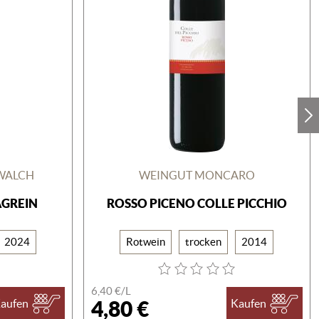
WALCH
WEINGUT MONCARO
AGREIN
ROSSO PICENO COLLE PICCHIO
2024
Rotwein
trocken
2014
6,40 €/
L
4,80 €
aufen
Kaufen