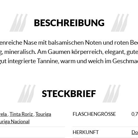
BESCHREIBUNG
tenreiche Nase mit balsamischen Noten und roten B
ig, mineralisch. Am Gaumen körperreich, elegant, gute
gut integrierte Tannine, warm und weich im Geschma
STECKBRIEF
rela
,
Tinta Roriz
,
Touriga
FLASCHENGRÖSSE
0,7
uriga Nacional
HERKUNFT
Do