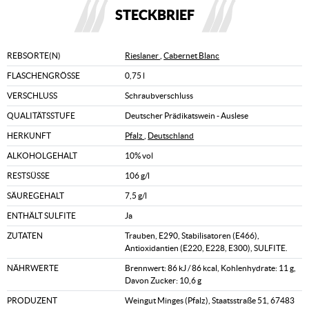
STECKBRIEF
REBSORTE(N)
Rieslaner
,
Cabernet Blanc
FLASCHENGRÖSSE
0,75 l
VERSCHLUSS
Schraubverschluss
QUALITÄTSSTUFE
Deutscher Prädikatswein - Auslese
HERKUNFT
Pfalz
,
Deutschland
ALKOHOLGEHALT
10% vol
RESTSÜSSE
106 g/l
SÄUREGEHALT
7,5 g/l
ENTHÄLT SULFITE
Ja
ZUTATEN
Trauben, E290, Stabilisatoren (E466),
Antioxidantien (E220, E228, E300), SULFITE.
NÄHRWERTE
Brennwert: 86 kJ / 86 kcal, Kohlenhydrate: 11 g,
Davon Zucker: 10,6 g
PRODUZENT
Weingut Minges (Pfalz), Staatsstraße 51, 67483