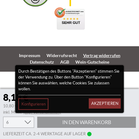
Impressum
Widerrufsrecht
Vertrag widerrufen
Datenschutz
AGB
Wein-Gutscheine
Durch Bestätigen des Buttons "Akzeptieren" stimmen Sie
der Verwendung zu. Über den Button "Konfigurieren"
können Sie auswählen, welche Cookies Sie zulassen
wollen.
8,10 €
AKZEPTIEREN
Konfigurieren
10,80 €/Liter
inkl. Mwst.
(zzgl. Versandkosten)
IN DEN WARENKORB
LIEFERZEIT CA. 2-4 WERKTAGE AUF LAGER