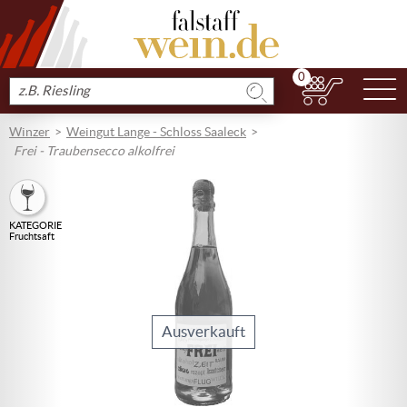
0
N
Produkt
suchen
Winzer
Weingut Lange - Schloss Saaleck
Frei - Traubensecco alkolfrei
KATEGORIE
Fruchtsaft
Ausverkauft