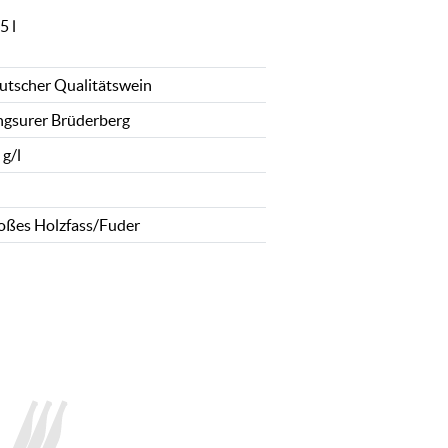
5 l
utscher Qualitätswein
ngsurer Brüderberg
 g/l
oßes Holzfass/Fuder