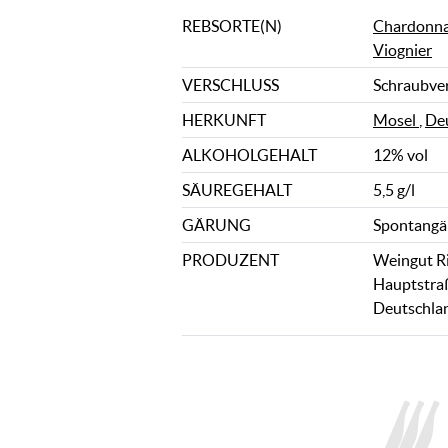
REBSORTE(N)
Chardonn
Viognier
VERSCHLUSS
Schraubve
HERKUNFT
Mosel
,
De
ALKOHOLGEHALT
12% vol
SÄUREGEHALT
5,5 g/l
GÄRUNG
Spontangä
PRODUZENT
Weingut R
Hauptstraß
Deutschla