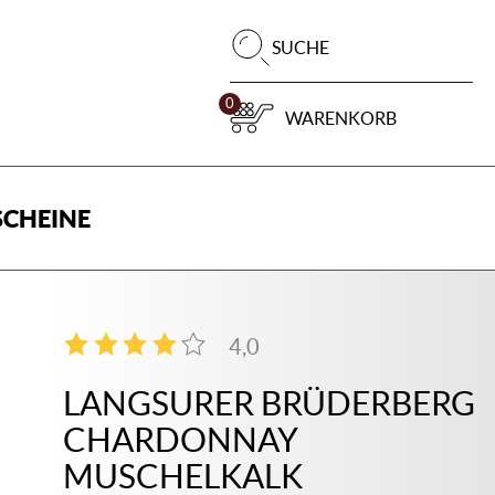
Pr
SUCHE
su
0
WARENKORB
CHEINE
4,0
2
LANGSURER BRÜDERBERG
CHARDONNAY
MUSCHELKALK