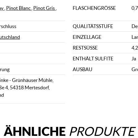
ay
,
Pinot Blanc
,
Pinot Gris
,
FLASCHENGRÖSSE
0,7
rschluss
QUALITÄTSSTUFE
De
utschland
EINZELLAGE
La
RESTSÜSSE
4,2
ENTHÄLT SULFITE
Ja
rung
AUSBAU
Gr
inke - Grünhäuser Mühle,
e 4, 54318 Mertesdorf,
nd
ÄHNLICHE
PRODUKTE