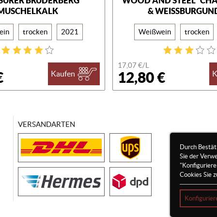
SURER BRÜDERBERG
"WOOD AND STEEL" C
MUSCHELKALK
& WEISSBURGUND
ein
trocken
2021
Weißwein
trocken
17,07 €/
L
€
12,80 €
Kaufen
K
VERSANDARTEN
Durch Bestät
Sie der Verw
"Konfigurier
Cookies Sie z
Konfigurier