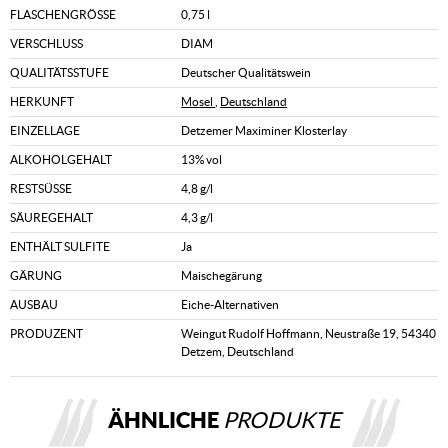
FLASCHENGRÖSSE
0,75 l
VERSCHLUSS
DIAM
QUALITÄTSSTUFE
Deutscher Qualitätswein
HERKUNFT
Mosel
,
Deutschland
EINZELLAGE
Detzemer Maximiner Klosterlay
ALKOHOLGEHALT
13% vol
RESTSÜSSE
4,8 g/l
SÄUREGEHALT
4,3 g/l
ENTHÄLT SULFITE
Ja
GÄRUNG
Maischegärung
AUSBAU
Eiche-Alternativen
PRODUZENT
Weingut Rudolf Hoffmann, Neustraße 19, 54340
Detzem, Deutschland
ÄHNLICHE
PRODUKTE