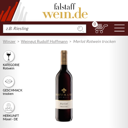
0
N
Produkt
suchen
Winzer
Weingut Rudolf Hoffmann
Merlot Rotwein trocken
KATEGORIE
Rotwein
GESCHMACK
trocken
HERKUNFT
Mosel - DE