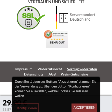
VERTRAUEN UND SICHERHEIT
Impressum
Widerrufsrecht
Vertrag widerrufen
Datenschutz
AGB
Wein-Gutscheine
Durch Bestätigen des Buttons "Akzeptieren" stimmen Sie
der Verwendung zu. Über den Button "Konfigurieren"
können Sie auswählen, welche Cookies Sie zulassen
wollen.
29,90 €
AKZEPTIEREN
Konfigurieren
39,87 €/Liter