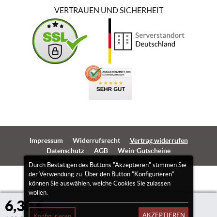
VERTRAUEN UND SICHERHEIT
Impressum
Widerrufsrecht
Vertrag widerrufen
Datenschutz
AGB
Wein-Gutscheine
Durch Bestätigen des Buttons "Akzeptieren" stimmen Sie
der Verwendung zu. Über den Button "Konfigurieren"
können Sie auswählen, welche Cookies Sie zulassen
wollen.
6,30 €
AKZEPTIEREN
Konfigurieren