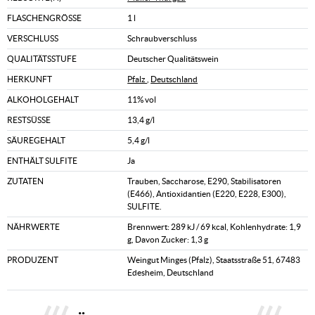
FLASCHENGRÖSSE
1 l
VERSCHLUSS
Schraubverschluss
QUALITÄTSSTUFE
Deutscher Qualitätswein
HERKUNFT
Pfalz
,
Deutschland
ALKOHOLGEHALT
11% vol
RESTSÜSSE
13,4 g/l
SÄUREGEHALT
5,4 g/l
ENTHÄLT SULFITE
Ja
ZUTATEN
Trauben, Saccharose, E290, Stabilisatoren
(E466), Antioxidantien (E220, E228, E300),
SULFITE.
NÄHRWERTE
Brennwert: 289 kJ / 69 kcal, Kohlenhydrate: 1,9
g, Davon Zucker: 1,3 g
PRODUZENT
Weingut Minges (Pfalz), Staatsstraße 51, 67483
Edesheim, Deutschland