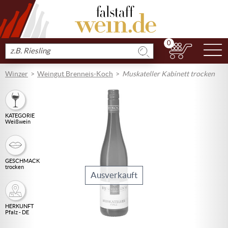
0
N
Produkt
suchen
Winzer
Weingut Brenneis-Koch
Muskateller Kabinett trocken
KATEGORIE
Weißwein
GESCHMACK
trocken
Ausverkauft
HERKUNFT
Pfalz - DE