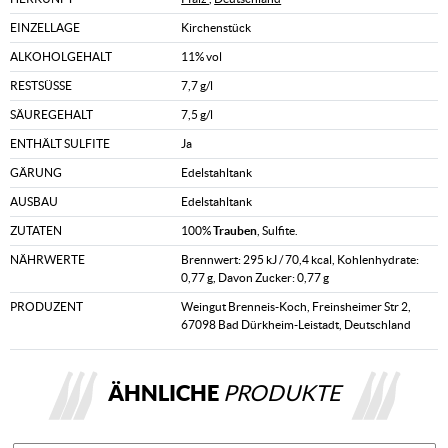
EINZELLAGE
Kirchenstück
ALKOHOLGEHALT
11% vol
RESTSÜSSE
7,7 g/l
SÄUREGEHALT
7,5 g/l
ENTHÄLT SULFITE
Ja
GÄRUNG
Edelstahltank
AUSBAU
Edelstahltank
ZUTATEN
100%
Trauben
, Sulfite.
NÄHRWERTE
Brennwert: 295 kJ / 70,4 kcal, Kohlenhydrate:
0,77 g, Davon Zucker: 0,77 g
PRODUZENT
Weingut Brenneis-Koch, Freinsheimer Str 2,
67098 Bad Dürkheim-Leistadt, Deutschland
ÄHNLICHE
PRODUKTE