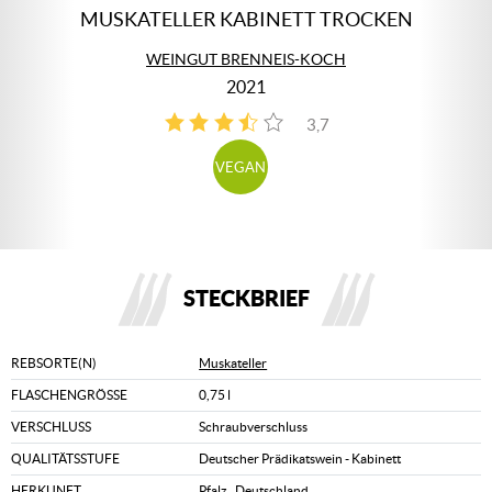
MUSKATELLER KABINETT TROCKEN
WEINGUT BRENNEIS-KOCH
2021
3,7
3
VEGAN
STECKBRIEF
REBSORTE(N)
Muskateller
FLASCHENGRÖSSE
0,75 l
VERSCHLUSS
Schraubverschluss
QUALITÄTSSTUFE
Deutscher Prädikatswein - Kabinett
HERKUNFT
Pfalz
,
Deutschland