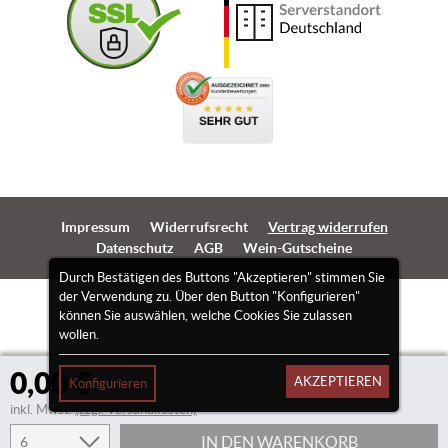
Impressum
Widerrufsrecht
Vertrag widerrufen
Datenschutz
AGB
Wein-Gutscheine
Durch Bestätigen des Buttons "Akzeptieren" stimmen Sie
der Verwendung zu. Über den Button "Konfigurieren"
können Sie auswählen, welche Cookies Sie zulassen
wollen.
0,00 €
AKZEPTIEREN
Konfigurieren
inkl. Mwst.
(zzgl. Versandkosten)
IN DEN WARENKORB