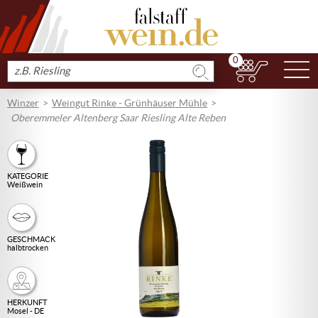
0
N
Produkt
suchen
Winzer
Weingut Rinke - Grünhäuser Mühle
Oberemmeler Altenberg Saar Riesling Alte Reben
KATEGORIE
Weißwein
GESCHMACK
halbtrocken
HERKUNFT
Mosel - DE