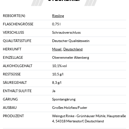
REBSORTE(N)
Riesling
FLASCHENGRÖSSE
0,75 l
VERSCHLUSS
Schraubverschluss
QUALITÄTSSTUFE
Deutscher Qualitätswein
HERKUNFT
Mosel
,
Deutschland
EINZELLAGE
Oberemmeler Altenberg
ALKOHOLGEHALT
10,1% vol
RESTSÜSSE
10,5 g/l
SÄUREGEHALT
8,3 g/l
ENTHÄLT SULFITE
Ja
GÄRUNG
Spontangärung
AUSBAU
Großes Holzfass/Fuder
PRODUZENT
Weingut Rinke - Grünhäuser Mühle, Hauptstraße
4, 54318 Mertesdorf, Deutschland