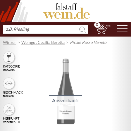
0
N
Produkt
suchen
Winzer
Weingut Cecilia Beretta
Picaie Rosso Veneto
KATEGORIE
Rotwein
GESCHMACK
trocken
Ausverkauft
HERKUNFT
Venetien - IT