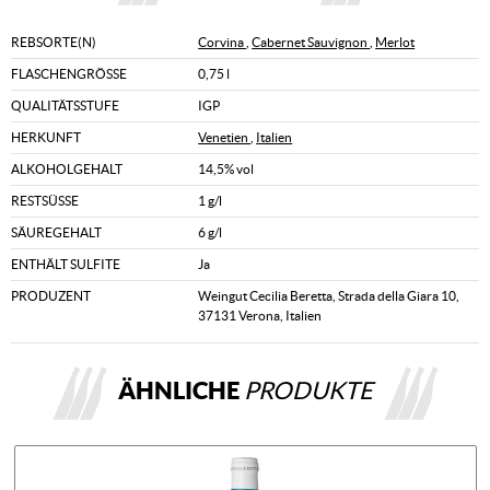
REBSORTE(N)
Corvina
,
Cabernet Sauvignon
,
Merlot
FLASCHENGRÖSSE
0,75 l
QUALITÄTSSTUFE
IGP
HERKUNFT
Venetien
,
Italien
ALKOHOLGEHALT
14,5% vol
RESTSÜSSE
1 g/l
SÄUREGEHALT
6 g/l
ENTHÄLT SULFITE
Ja
PRODUZENT
Weingut Cecilia Beretta, Strada della Giara 10,
37131 Verona, Italien
ÄHNLICHE
PRODUKTE