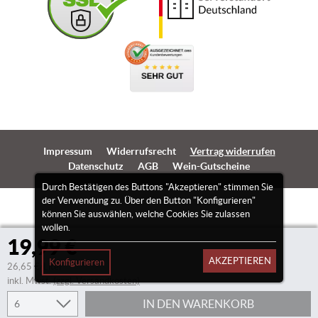
Impressum
Widerrufsrecht
Vertrag widerrufen
Datenschutz
AGB
Wein-Gutscheine
Durch Bestätigen des Buttons "Akzeptieren" stimmen Sie
der Verwendung zu. Über den Button "Konfigurieren"
können Sie auswählen, welche Cookies Sie zulassen
wollen.
19,99 €
AKZEPTIEREN
Konfigurieren
26,65 €/Liter
inkl. Mwst.
(zzgl. Versandkosten)
IN DEN WARENKORB