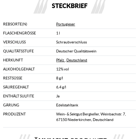
STECKBRIEF
REBSORTE(N)
Portugieser
FLASCHENGRÖSSE
1 l
VERSCHLUSS
Schraubverschluss
QUALITÄTSSTUFE
Deutscher Qualitätswein
HERKUNFT
Pfalz
,
Deutschland
ALKOHOLGEHALT
12% vol
RESTSÜSSE
8 g/l
SÄUREGEHALT
6,4 g/l
ENTHÄLT SULFITE
Ja
GÄRUNG
Edelstahltank
PRODUZENT
Wein- & Sektgut Bergkeller, Weinbachstr. 7,
67150 Niederkirchen, Deutschland