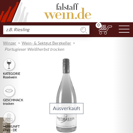
0
N
Produkt
suchen
Winzer
Wein- & Sektgut Bergkeller
Portugieser Weißherbst trocken
KATEGORIE
Roséwein
GESCHMACK
trocken
Ausverkauft
1 LITER
HERKUNFT
Pfalz - DE