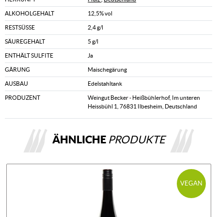
ALKOHOLGEHALT
12,5% vol
RESTSÜSSE
2,4 g/l
SÄUREGEHALT
5 g/l
ENTHÄLT SULFITE
Ja
GÄRUNG
Maischegärung
AUSBAU
Edelstahltank
PRODUZENT
Weingut Becker - Heißbühlerhof, Im unteren
Heissbühl 1, 76831 Ilbesheim, Deutschland
ÄHNLICHE
PRODUKTE
VEGAN