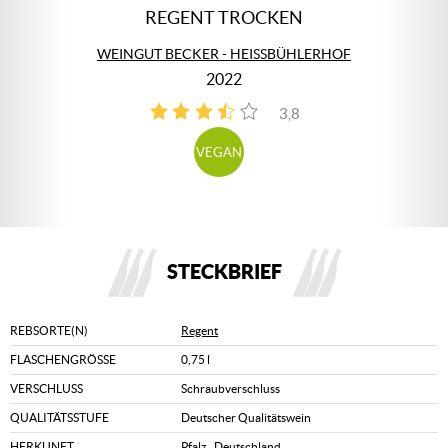
REGENT TROCKEN
WEINGUT BECKER - HEISSBÜHLERHOF
2022
3,8
4
VEGAN
STECKBRIEF
REBSORTE(N)
Regent
FLASCHENGRÖSSE
0,75 l
VERSCHLUSS
Schraubverschluss
QUALITÄTSSTUFE
Deutscher Qualitätswein
HERKUNFT
Pfalz
,
Deutschland