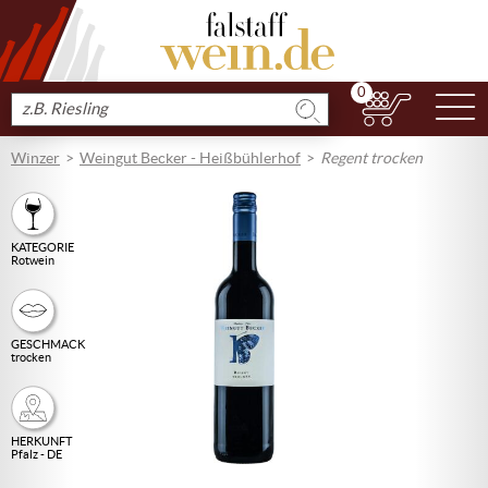
0
N
Produkt
suchen
Winzer
Weingut Becker - Heißbühlerhof
Regent trocken
KATEGORIE
Rotwein
GESCHMACK
trocken
HERKUNFT
Pfalz - DE