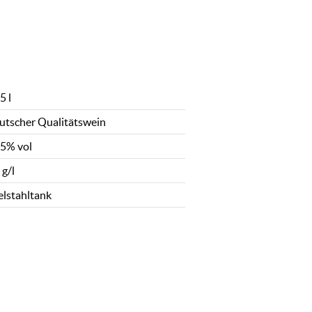
5 l
utscher Qualitätswein
,5% vol
 g/l
elstahltank