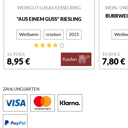
WEINGUT LUKAS KESSELRING
WEIN- UN
BURRWEI
"AUS EINEM GUSS" RIESLING
Weißwein
trocken
2025
Weißw
11,93 €/
L
10,40 €/
L
8,95 €
7,80 €
Kaufen
ZAHLUNGSARTEN