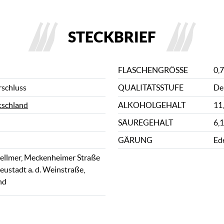
STECKBRIEF
FLASCHENGRÖSSE
0,7
rschluss
QUALITÄTSSTUFE
De
schland
ALKOHOLGEHALT
11
SÄUREGEHALT
6,1
GÄRUNG
Ed
ellmer, Meckenheimer Straße
eustadt a. d. Weinstraße,
nd