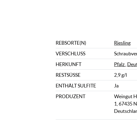
REBSORTE(N)
Riesling
VERSCHLUSS
Schraubve
HERKUNFT
Pfalz
,
Deut
RESTSÜSSE
2,9 g/l
ENTHÄLT SULFITE
Ja
PRODUZENT
Weingut H
1, 67435 N
Deutschla