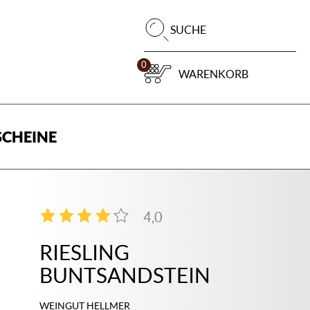
Pr
SUCHE
su
0
WARENKORB
CHEINE
4,0
3
RIESLING
BUNTSANDSTEIN
WEINGUT HELLMER