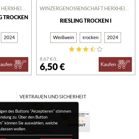
WINZERGENOSSENSCHAFT HERXHEIM AM BERG
WINZERGENOSSENSCHAFT HERXHEIM AM BERG
G TROCKEN
RIESLING TROCKEN I
2024
Weißwein
trocken
2024
8,67 €/
L
6,50 €
aufen
Kaufen
VERTRAUEN UND SICHERHEIT
igen des Buttons "Akzeptieren" stimmen
endung zu. Über den Button
en" können Sie auswählen, welche
ulassen wollen.