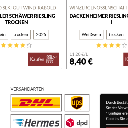
D SEKTGUT WIND-RABOLD
LER SCHÄWER RIESLING
DACKENHEIMER RIESLIN
TROCKEN
I
ein
trocken
2025
Weißwein
trocken
11,20 €/
L
8,40 €
Kaufen
K
VERSANDARTEN
Durch Bestät
Sie der Verw
"Konfigurier
Cookies Sie z