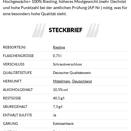
Hochgewächs= 100% Riesling, höheres Mostgewicht (mehr Oechsle)
und hohe Punktzahl bei der amtlichen Prüfung (AP Nr.) nötig, was für
eine besonders hohe Qualität steht.
STECKBRIEF
REBSORTE(N)
Riesling
FLASCHENGRÖSSE
0,75 l
VERSCHLUSS
Schraubverschluss
QUALITÄTSSTUFE
Deutscher Qualitätswein
HERKUNFT
Mittelrhein
,
Deutschland
ALKOHOLGEHALT
10,5% vol
RESTSÜSSE
40,5 g/l
SÄUREGEHALT
7,3 g/l
ENTHÄLT SULFITE
Ja
GÄRUNG
Edelstahltank