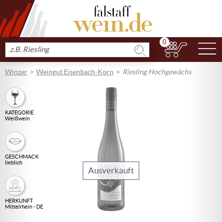
0
N
Produkt
suchen
Winzer
Weingut Eisenbach-Korn
Riesling Hochgewächs
KATEGORIE
Weißwein
GESCHMACK
lieblich
Ausverkauft
HERKUNFT
Mittelrhein - DE