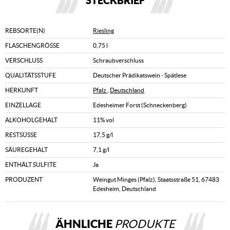
STECKBRIEF
REBSORTE(N)
Riesling
FLASCHENGRÖSSE
0,75 l
VERSCHLUSS
Schraubverschluss
QUALITÄTSSTUFE
Deutscher Prädikatswein - Spätlese
HERKUNFT
Pfalz
,
Deutschland
EINZELLAGE
Edesheimer Forst (Schneckenberg)
ALKOHOLGEHALT
11% vol
RESTSÜSSE
17,5 g/l
SÄUREGEHALT
7,1 g/l
ENTHÄLT SULFITE
Ja
PRODUZENT
Weingut Minges (Pfalz), Staatsstraße 51, 67483
Edesheim, Deutschland
ÄHNLICHE
PRODUKTE