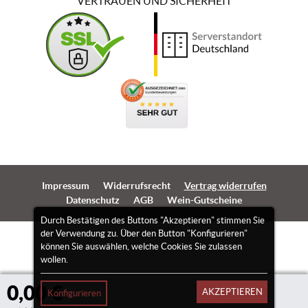
VERTRAUEN UND SICHERHEIT
Impressum
Widerrufsrecht
Vertrag widerrufen
Datenschutz
AGB
Wein-Gutscheine
Durch Bestätigen des Buttons "Akzeptieren" stimmen Sie
der Verwendung zu. Über den Button "Konfigurieren"
können Sie auswählen, welche Cookies Sie zulassen
wollen.
0,00 €
AKZEPTIEREN
Konfigurieren