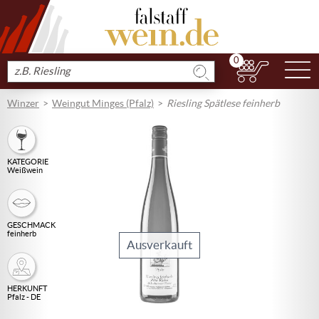
0
N
Produkt
suchen
Winzer
Weingut Minges (Pfalz)
Riesling Spätlese feinherb
KATEGORIE
Weißwein
GESCHMACK
feinherb
Ausverkauft
HERKUNFT
Pfalz - DE