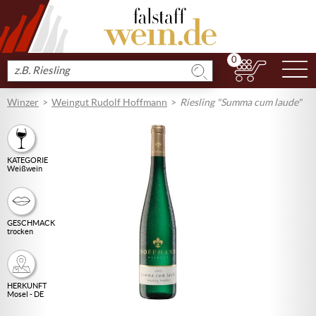
0
N
Produkt
suchen
Winzer
Weingut Rudolf Hoffmann
Riesling "Summa cum laude"
KATEGORIE
Weißwein
GESCHMACK
trocken
HERKUNFT
Mosel - DE