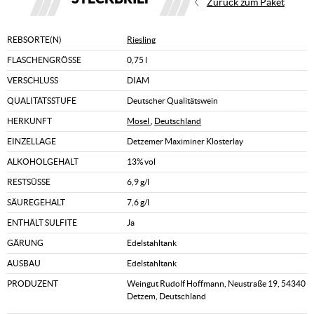
Zurück zum Paket
REBSORTE(N)
Riesling
FLASCHENGRÖSSE
0,75 l
VERSCHLUSS
DIAM
QUALITÄTSSTUFE
Deutscher Qualitätswein
HERKUNFT
Mosel
,
Deutschland
EINZELLAGE
Detzemer Maximiner Klosterlay
ALKOHOLGEHALT
13% vol
RESTSÜSSE
6,9 g/l
SÄUREGEHALT
7,6 g/l
ENTHÄLT SULFITE
Ja
GÄRUNG
Edelstahltank
AUSBAU
Edelstahltank
PRODUZENT
Weingut Rudolf Hoffmann, Neustraße 19, 54340
Detzem, Deutschland