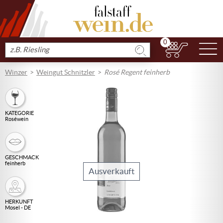
0
N
Produkt
suchen
Winzer
Weingut Schnitzler
Rosé Regent feinherb
KATEGORIE
Roséwein
GESCHMACK
feinherb
Ausverkauft
HERKUNFT
Mosel - DE