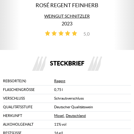
ROSÉ REGENT FEINHERB
WEINGUT SCHNITZLER
2023
5,0
1
STECKBRIEF
REBSORTE(N)
Regent
FLASCHENGRÖSSE
0,75 l
VERSCHLUSS
Schraubverschluss
QUALITÄTSSTUFE
Deutscher Qualitätswein
HERKUNFT
Mosel
,
Deutschland
ALKOHOLGEHALT
11% vol
RESTSÜSSE
16 g/l