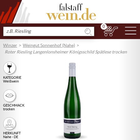
0
N
Produkt
suchen
Winzer
Weingut Sonnenhof (Nahe)
Roter Riesling Langenlonsheimer Königsschild Spätlese trocken
KATEGORIE
Weißwein
GESCHMACK
trocken
HERKUNFT
Nahe - DE