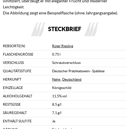
vinifiziert, überzeugt er mit eleganter Frucht und moderner
Leichtigkeit.
Die Abbildung zeigt eine Beispielflasche (ohne Jahrgangsangabe).
STECKBRIEF
REBSORTE(N)
Roter Riesling
FLASCHENGRÖSSE
0,75 l
VERSCHLUSS
Schraubverschluss
QUALITÄTSSTUFE
Deutscher Prädikatswein - Spätlese
HERKUNFT
Nahe
,
Deutschland
EINZELLAGE
Königsschild
ALKOHOLGEHALT
11,5% vol
RESTSÜSSE
8,5 g/l
SÄUREGEHALT
7,1 g/l
ENTHÄLT SULFITE
Ja