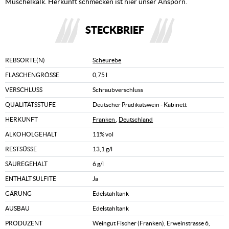
Muschelkalk. Herkunft schmecken ist hier unser Ansporn.
STECKBRIEF
REBSORTE(N)
Scheurebe
FLASCHENGRÖSSE
0,75 l
VERSCHLUSS
Schraubverschluss
QUALITÄTSSTUFE
Deutscher Prädikatswein - Kabinett
HERKUNFT
Franken
,
Deutschland
ALKOHOLGEHALT
11% vol
RESTSÜSSE
13,1 g/l
SÄUREGEHALT
6 g/l
ENTHÄLT SULFITE
Ja
GÄRUNG
Edelstahltank
AUSBAU
Edelstahltank
PRODUZENT
Weingut Fischer (Franken), Erweinstrasse 6,