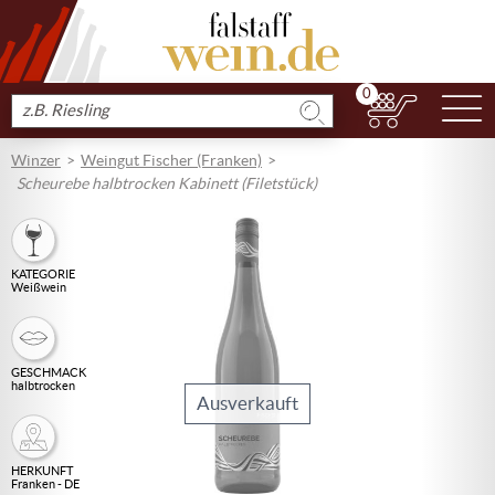
0
N
Produkt
suchen
Winzer
Weingut Fischer (Franken)
Scheurebe halbtrocken Kabinett (Filetstück)
KATEGORIE
Weißwein
GESCHMACK
halbtrocken
Ausverkauft
HERKUNFT
Franken - DE