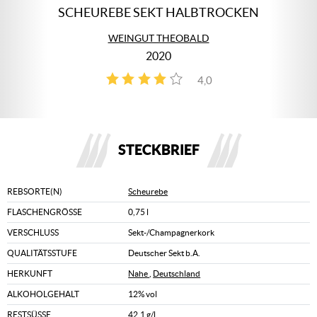
SCHEUREBE SEKT HALBTROCKEN
WEINGUT THEOBALD
2020
4,0
1
STECKBRIEF
REBSORTE(N)
Scheurebe
FLASCHENGRÖSSE
0,75 l
VERSCHLUSS
Sekt-/Champagnerkork
QUALITÄTSSTUFE
Deutscher Sekt b.A.
HERKUNFT
Nahe
,
Deutschland
ALKOHOLGEHALT
12% vol
RESTSÜSSE
42,1 g/l