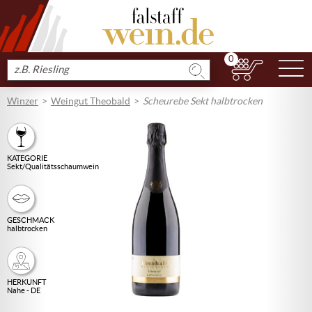
0
N
Produkt
suchen
Winzer
Weingut Theobald
Scheurebe Sekt halbtrocken
KATEGORIE
Sekt/Qualitätsschaumwein
GESCHMACK
halbtrocken
HERKUNFT
Nahe - DE