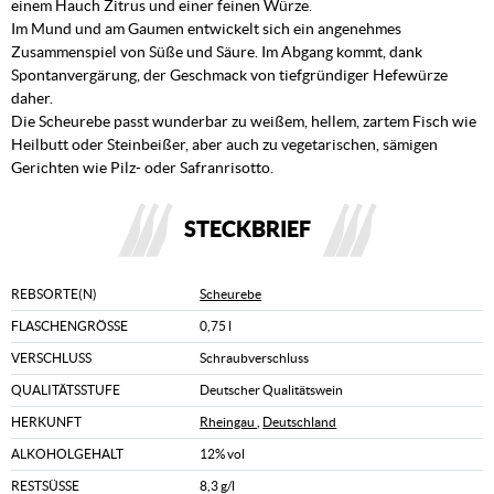
einem Hauch Zitrus und einer feinen Würze.
Im Mund und am Gaumen entwickelt sich ein angenehmes
Zusammenspiel von Süße und Säure. Im Abgang kommt, dank
Spontanvergärung, der Geschmack von tiefgründiger Hefewürze
daher.
Die Scheurebe passt wunderbar zu weißem, hellem, zartem Fisch wie
Heilbutt oder Steinbeißer, aber auch zu vegetarischen, sämigen
Gerichten wie Pilz- oder Safranrisotto.
STECKBRIEF
REBSORTE(N)
Scheurebe
FLASCHENGRÖSSE
0,75 l
VERSCHLUSS
Schraubverschluss
QUALITÄTSSTUFE
Deutscher Qualitätswein
HERKUNFT
Rheingau
,
Deutschland
ALKOHOLGEHALT
12% vol
RESTSÜSSE
8,3 g/l