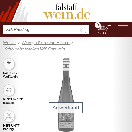
0
N
Produkt
suchen
Winzer
Weingut Prinz von Hessen
Scheurebe trocken VdP.Gutswein
KATEGORIE
Weißwein
GESCHMACK
trocken
Ausverkauft
HERKUNFT
Rheingau - DE