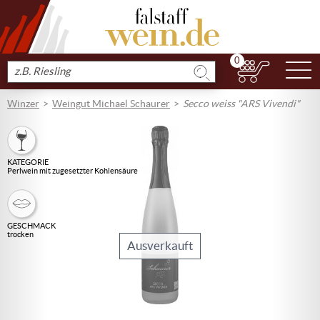
0
N
Produkt
suchen
Winzer
Weingut Michael Schaurer
Secco weiss "ARS Vivendi"
KATEGORIE
Perlwein mit zugesetzter Kohlensäure
GESCHMACK
trocken
Ausverkauft