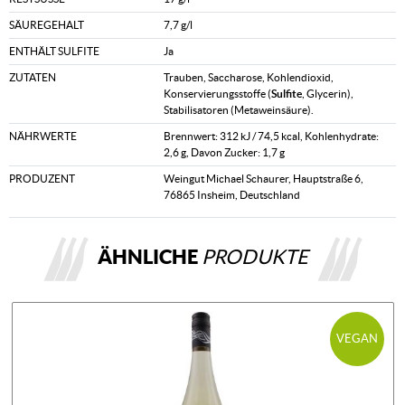
SÄUREGEHALT
7,7 g/l
ENTHÄLT SULFITE
Ja
ZUTATEN
Trauben, Saccharose, Kohlendioxid,
Konservierungsstoffe (
Sulfite
, Glycerin),
Stabilisatoren (Metaweinsäure).
NÄHRWERTE
Brennwert: 312 kJ / 74,5 kcal, Kohlenhydrate:
2,6 g, Davon Zucker: 1,7 g
PRODUZENT
Weingut Michael Schaurer, Hauptstraße 6,
76865 Insheim, Deutschland
ÄHNLICHE
PRODUKTE
VEGAN