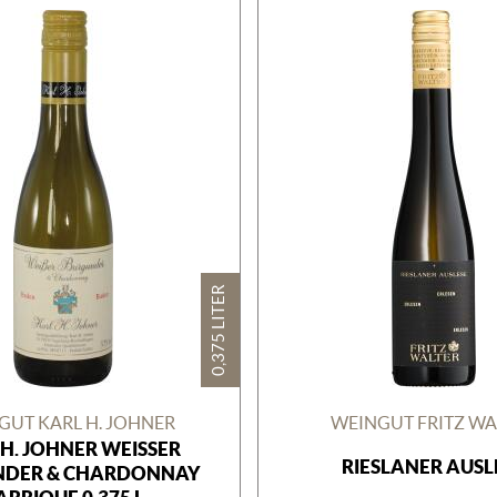
0,375 LITER
GUT KARL H. JOHNER
WEINGUT FRITZ WA
H. JOHNER WEISSER B
RIESLANER AUSL
ER & CHARDONNAY B