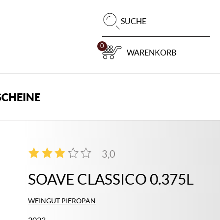
Pr
SUCHE
su
0
WARENKORB
CHEINE
3,0
4
SOAVE CLASSICO 0.375L
WEINGUT PIEROPAN