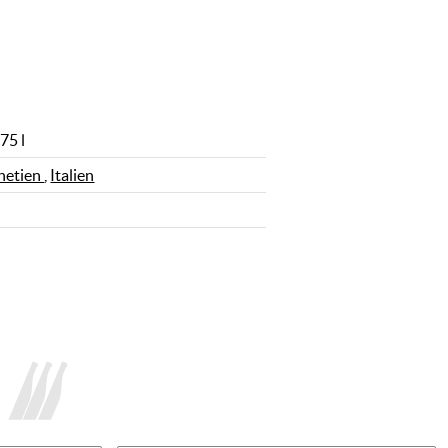
75 l
netien
,
Italien