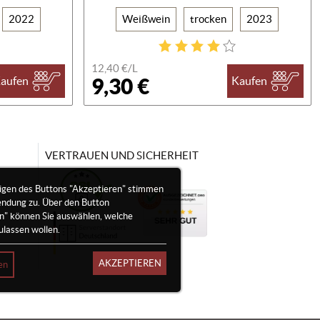
2022
Weißwein
trocken
2023
12,40 €/
L
9,30 €
aufen
Kaufen
VERTRAUEN UND SICHERHEIT
igen des Buttons "Akzeptieren" stimmen
endung zu. Über den Button
en" können Sie auswählen, welche
ulassen wollen.
AKZEPTIEREN
en