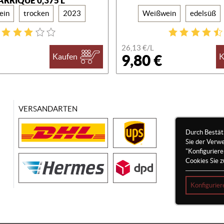
RRIQUE 0,375 L
ein
trocken
2023
Weißwein
edelsüß
26,13 €/
L
9,80 €
Kaufen
K
VERSANDARTEN
Durch Bestät
Sie der Verw
"Konfigurier
Cookies Sie z
Konfigurier