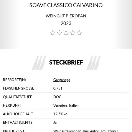
SOAVE CLASSICO CALVARINO
WEINGUT PIEROPAN
2023
STECKBRIEF
REBSORTE(N)
Garganega
FLASCHENGRÖSSE
0,75 l
QUALITÄTSSTUFE
DOC
HERKUNFT
Venetien
,
Italien
ALKOHOLGEHALT
12,5% vol
ENTHÄLT SULFITE
Ja
PRODUZENT
Weingut Pieropan, Via Giulio Camuzzoni 1,