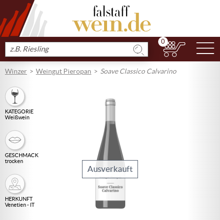
0
N
Produkt
suchen
Winzer
Weingut Pieropan
Soave Classico Calvarino
KATEGORIE
Weißwein
GESCHMACK
trocken
Ausverkauft
HERKUNFT
Venetien - IT