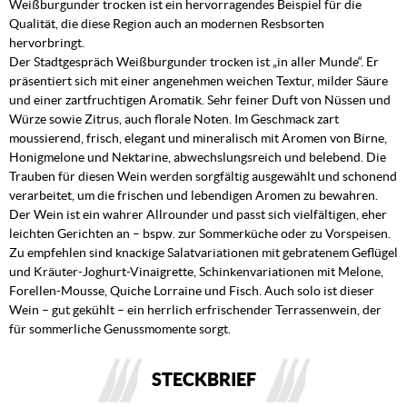
Weißburgunder trocken ist ein hervorragendes Beispiel für die
Qualität, die diese Region auch an modernen Resbsorten
hervorbringt.
Der Stadtgespräch Weißburgunder trocken ist „in aller Munde“. Er
präsentiert sich mit einer angenehmen weichen Textur, milder Säure
und einer zartfruchtigen Aromatik. Sehr feiner Duft von Nüssen und
Würze sowie Zitrus, auch florale Noten. Im Geschmack zart
moussierend, frisch, elegant und mineralisch mit Aromen von Birne,
Honigmelone und Nektarine, abwechslungsreich und belebend. Die
Trauben für diesen Wein werden sorgfältig ausgewählt und schonend
verarbeitet, um die frischen und lebendigen Aromen zu bewahren.
Der Wein ist ein wahrer Allrounder und passt sich vielfältigen, eher
leichten Gerichten an – bspw. zur Sommerküche oder zu Vorspeisen.
Zu empfehlen sind knackige Salatvariationen mit gebratenem Geflügel
und Kräuter-Joghurt-Vinaigrette, Schinkenvariationen mit Melone,
Forellen-Mousse, Quiche Lorraine und Fisch. Auch solo ist dieser
Wein – gut gekühlt – ein herrlich erfrischender Terrassenwein, der
für sommerliche Genussmomente sorgt.
STECKBRIEF