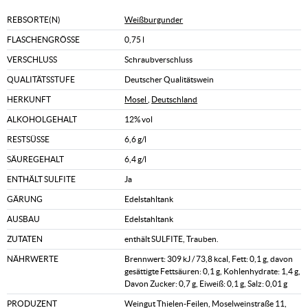
REBSORTE(N)
Weißburgunder
FLASCHENGRÖSSE
0,75 l
VERSCHLUSS
Schraubverschluss
QUALITÄTSSTUFE
Deutscher Qualitätswein
HERKUNFT
Mosel
,
Deutschland
ALKOHOLGEHALT
12% vol
RESTSÜSSE
6,6 g/l
SÄUREGEHALT
6,4 g/l
ENTHÄLT SULFITE
Ja
GÄRUNG
Edelstahltank
AUSBAU
Edelstahltank
ZUTATEN
enthält SULFITE, Trauben.
NÄHRWERTE
Brennwert: 309 kJ / 73,8 kcal, Fett: 0,1 g, davon
gesättigte Fettsäuren: 0,1 g, Kohlenhydrate: 1,4 g,
Davon Zucker: 0,7 g, Eiweiß: 0,1 g, Salz: 0,01 g
PRODUZENT
Weingut Thielen-Feilen, Moselweinstraße 11,