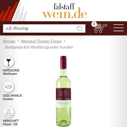
0
N
Produkt
suchen
Winzer
Weingut Thielen-Feilen
Stadtgespräch Weißburgunder trocken
KATEGORIE
Weißwein
GESCHMACK
trocken
HERKUNFT
Mosel - DE