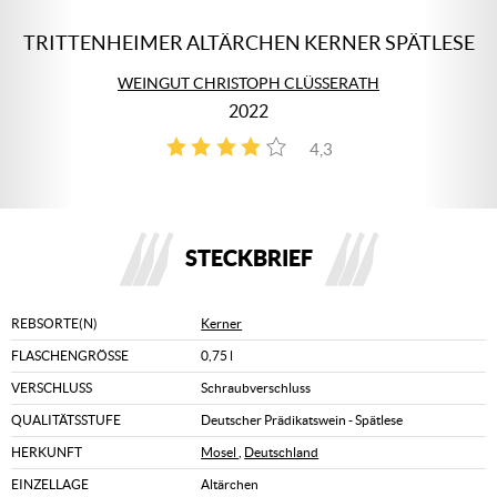
TRITTENHEIMER ALTÄRCHEN KERNER SPÄTLESE
WEINGUT CHRISTOPH CLÜSSERATH
2022
4,3
3
STECKBRIEF
REBSORTE(N)
Kerner
FLASCHENGRÖSSE
0,75 l
VERSCHLUSS
Schraubverschluss
QUALITÄTSSTUFE
Deutscher Prädikatswein - Spätlese
HERKUNFT
Mosel
,
Deutschland
EINZELLAGE
Altärchen