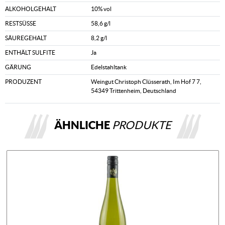
ALKOHOLGEHALT
10% vol
RESTSÜSSE
58,6 g/l
SÄUREGEHALT
8,2 g/l
ENTHÄLT SULFITE
Ja
GÄRUNG
Edelstahltank
PRODUZENT
Weingut Christoph Clüsserath, Im Hof 7 7,
54349 Trittenheim, Deutschland
ÄHNLICHE
PRODUKTE