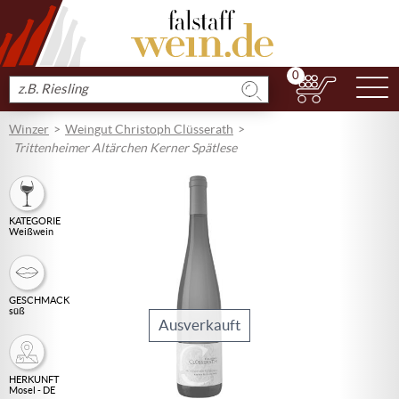
0
N
Produkt
suchen
Winzer
Weingut Christoph Clüsserath
Trittenheimer Altärchen Kerner Spätlese
KATEGORIE
Weißwein
GESCHMACK
süß
Ausverkauft
HERKUNFT
Mosel - DE