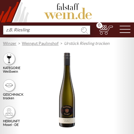
0
N
Produkt
suchen
Winzer
Weingut Paulinshof
Urstück Riesling trocken
KATEGORIE
Weißwein
GESCHMACK
trocken
HERKUNFT
Mosel - DE