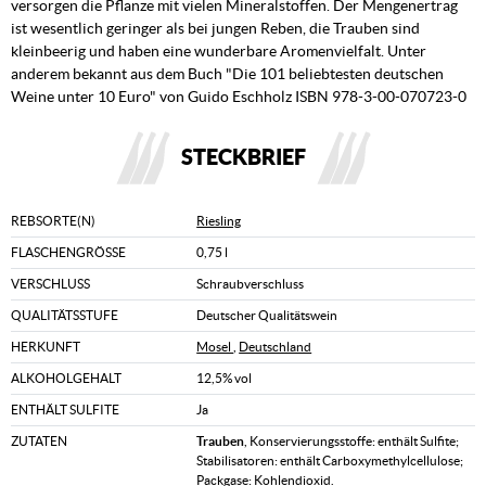
versorgen die Pflanze mit vielen Mineralstoffen. Der Mengenertrag
ist wesentlich geringer als bei jungen Reben, die Trauben sind
kleinbeerig und haben eine wunderbare Aromenvielfalt. Unter
anderem bekannt aus dem Buch "Die 101 beliebtesten deutschen
Weine unter 10 Euro" von Guido Eschholz ISBN 978-3-00-070723-0
STECKBRIEF
REBSORTE(N)
Riesling
FLASCHENGRÖSSE
0,75 l
VERSCHLUSS
Schraubverschluss
QUALITÄTSSTUFE
Deutscher Qualitätswein
HERKUNFT
Mosel
,
Deutschland
ALKOHOLGEHALT
12,5% vol
ENTHÄLT SULFITE
Ja
ZUTATEN
Trauben
, Konservierungsstoffe: enthält Sulfite;
Stabilisatoren: enthält Carboxymethylcellulose;
Packgase: Kohlendioxid.