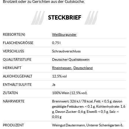
Brotzeit oder zu Gerichten aus der Gutsküche.
STECKBRIEF
REBSORTE(N)
Weißburgunder
FLASCHENGRÖSSE
0,75 l
VERSCHLUSS
Schraubverschluss
QUALITÄTSSTUFE
Deutscher Qualitätswein
HERKUNFT
Rheinhessen
,
Deutschland
ALKOHOLGEHALT
12,5% vol
ENTHÄLT SULFITE
Ja
ZUTATEN
100% Wein (12,5% vol).
NÄHRWERTE
Brennwert: 326 kJ / 78 kcal, Fett: < 0,5 g, davon
gesättigte Fettsäuren: < 0,1 g, Kohlenhydrate: 1,6
g, Davon Zucker: 0,6 g, Eiweiß: < 0,5 g, Salz: <
0,01 g
PRODUZENT
Weingut Dautermann, Unterer Schenkgarten 6,