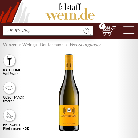
0
N
Produkt
suchen
Winzer
Weingut Dautermann
Weissburgunder
KATEGORIE
Weißwein
GESCHMACK
trocken
HERKUNFT
Rheinhessen - DE