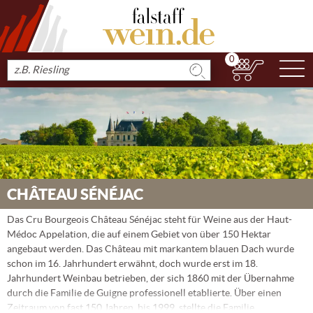
0
N
Produkt
suchen
CHÂTEAU SÉNÉJAC
Das Cru Bourgeois Château Sénéjac steht für Weine aus der Haut-
Médoc Appelation, die auf einem Gebiet von über 150 Hektar
angebaut werden. Das Château mit markantem blauen Dach wurde
schon im 16. Jahrhundert erwähnt, doch wurde erst im 18.
Jahrhundert Weinbau betrieben, der sich 1860 mit der Übernahme
durch die Familie de Guigne professionell etablierte. Über einen
Zeitraum von fast 150 Jahren, bis 1999, stellte die Familie