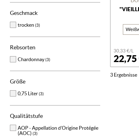
DO
"VIEILL
Geschmack
trocken
(3)
Weißw
Rebsorten
30,33 €/L
22,75
Chardonnay
(3)
3 Ergebnisse
Größe
0,75 Liter
(3)
Qualitätstufe
AOP - Appellation d’Origine Protégée
(AOC)
(3)