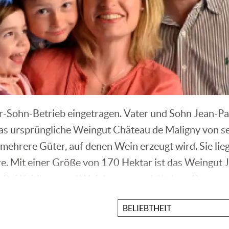
r-Sohn-Betrieb eingetragen. Vater und Sohn Jean-Pau
 das ursprüngliche Weingut Château de Maligny von 
ehrere Güter, auf denen Wein erzeugt wird. Sie lie
ère. Mit einer Größe von 170 Hektar ist das Weingut 
. Bei Kritikern und Weinkennern erhält Jean Durup o
Sortieren
nach
. Das nördlichste Gebiet, das Chablis, zeichnet sich