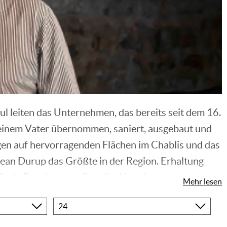
l leiten das Unternehmen, das bereits seit dem 16.
seinem Vater übernommen, saniert, ausgebaut und
gen auf hervorragenden Flächen im Chablis und das
Jean Durup das Größte in der Region. Erhaltung
ft die Bezeichnung Chablis-Altmeister.
Mehr lesen
Produkte
pro
 durch steile Kalksteinhänge aus. Nur die Weine aus
Seite