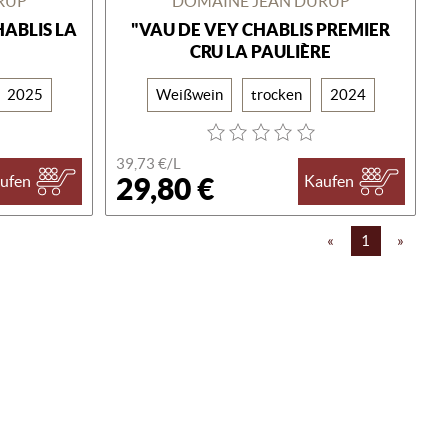
RUP
DOMAINE JEAN DURUP
HABLIS LA
"VAU DE VEY CHABLIS PREMIER
CRU LA PAULIÈRE
2025
Weißwein
trocken
2024
39,73 €/L
29,80 €
ufen
Kaufen
«
1
»