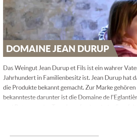
DOMAINE JEAN DURUP
Das Weingut Jean Durup et Fils ist ein wahrer Vate
Jahrhundert in Familienbesitz ist. Jean Durup hat
die Produkte bekannt gemacht. Zur Marke gehören m
bekannteste darunter ist die Domaine de l'Eglanti
und Betonung des Terroirs erfordern hohe Sorgfalt
Terroir und Weine mit großem Ruf
Das Weinbaugebiet Burgund ist sehr unterschiedlich