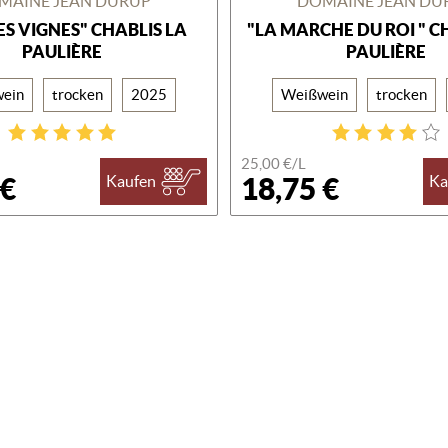
MAINE JEAN DURUP
DOMAINE JEAN DU
ES VIGNES" CHABLIS LA
"LA MARCHE DU ROI " C
PAULIÈRE
PAULIÈRE
ein
trocken
2025
Weißwein
trocken
25,00 €/L
 €
18,75 €
Kaufen
Ka