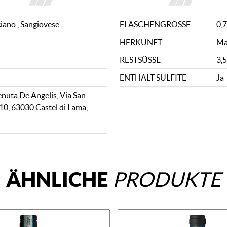
ciano
,
Sangiovese
FLASCHENGRÖSSE
0,7
HERKUNFT
Ma
RESTSÜSSE
3,5
ENTHÄLT SULFITE
Ja
nuta De Angelis, Via San
10, 63030 Castel di Lama,
ÄHNLICHE
PRODUKTE