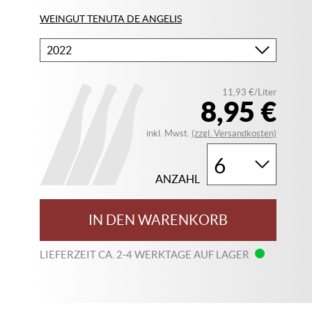
WEINGUT TENUTA DE ANGELIS
Bitte
wählen
Sie
11,93 €/Liter
Ihren
8,95 €
Jahrgang
inkl. Mwst.
(zzgl. Versandkosten)
ANZAHL
IN DEN WARENKORB
LIEFERZEIT CA. 2-4 WERKTAGE AUF LAGER