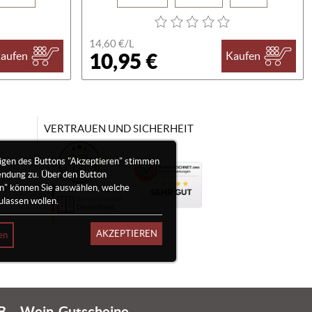
14,60 €/
L
10,95 €
aufen
Kaufen
VERTRAUEN UND SICHERHEIT
igen des Buttons "Akzeptieren" stimmen
endung zu. Über den Button
en" können Sie auswählen, welche
ulassen wollen.
AKZEPTIEREN
en
B
Wein-Gutscheine