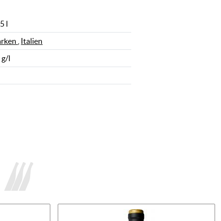
5 l
rken
,
Italien
 g/l