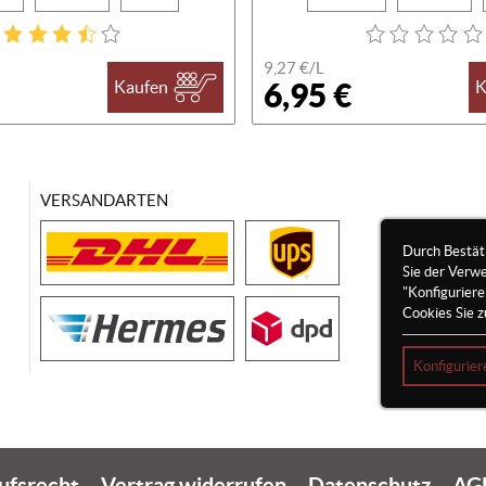
9,27 €/
L
6,95 €
Kaufen
K
VERSANDARTEN
Durch Bestät
Sie der Verw
"Konfigurier
Cookies Sie z
Konfigurier
ufsrecht
Vertrag widerrufen
Datenschutz
AG