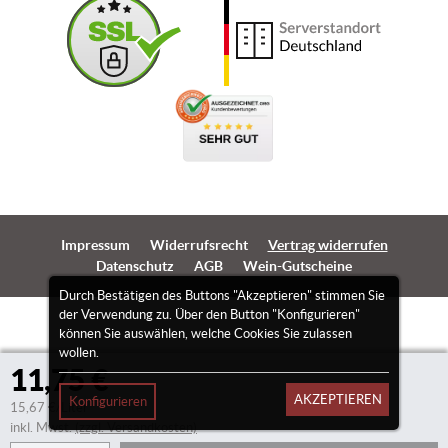
Impressum
Widerrufsrecht
Vertrag widerrufen
Datenschutz
AGB
Wein-Gutscheine
Durch Bestätigen des Buttons "Akzeptieren" stimmen Sie
der Verwendung zu. Über den Button "Konfigurieren"
können Sie auswählen, welche Cookies Sie zulassen
wollen.
11,75 €
AKZEPTIEREN
Konfigurieren
15,67 €/Liter
inkl. Mwst.
(zzgl. Versandkosten)