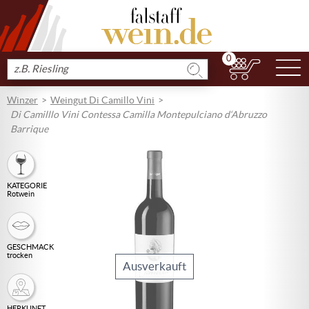
0
N
Produkt
suchen
Winzer
Weingut Di Camillo Vini
Di Camilllo Vini Contessa Camilla Montepulciano d‘Abruzzo
Barrique
KATEGORIE
Rotwein
GESCHMACK
trocken
Ausverkauft
HERKUNFT