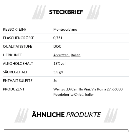
STECKBRIEF
REBSORTE(N)
Montepulciano
FLASCHENGRÖSSE
0,75 l
QUALITÄTSSTUFE
DOC
HERKUNFT
Abruzzen
,
Italien
ALKOHOLGEHALT
13% vol
SÄUREGEHALT
5,3 g/l
ENTHÄLT SULFITE
Ja
PRODUZENT
Weingut Di Camillo Vini, Via Roma 27, 66030
Poggiofiorito Chieti, Italien
ÄHNLICHE
PRODUKTE