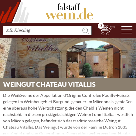
0
N
Produkt
suchen
WEINGUT CHATEAU VITALLIS
Die Weißweine der Appellation d'Origine Contrôlée Pouilly-Fuissé,
gelegen im Weinbaugebiet Burgund, genauer im Mâconnais, genießen
eine überaus hohe Wertschätzung, die den Chablis Weinen nicht
nachsteht. In diesem prestigeträchtigen Weinort unmittelbar westlich
von Mâcon gelegen, befindet sich das traditionsreiche Weingut
Château Vitallis. Das Weingut wurde von der Familie Dutron 1835
gegründet und von Generation zu Generation weitergegeben. Heute