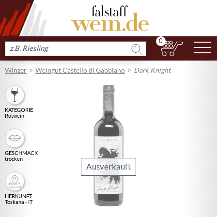
0
N
Produkt
suchen
Winzer
Weingut Castello di Gabbiano
Dark Knight
KATEGORIE
Rotwein
GESCHMACK
trocken
Ausverkauft
HERKUNFT
Toskana - IT