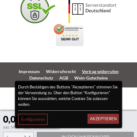
Impressum
Widerrufsrecht
Vertrag widerrufen
Datenschutz
AGB
Wein-Gutscheine
Durch Bestätigen des Buttons "Akzeptieren" stimmen Sie
der Verwendung zu. Über den Button "Konfigurieren"
können Sie auswählen, welche Cookies Sie zulassen
wollen.
0,00 €
AKZEPTIEREN
Konfigurieren
inkl. Mwst.
(zzgl. Versandkosten)