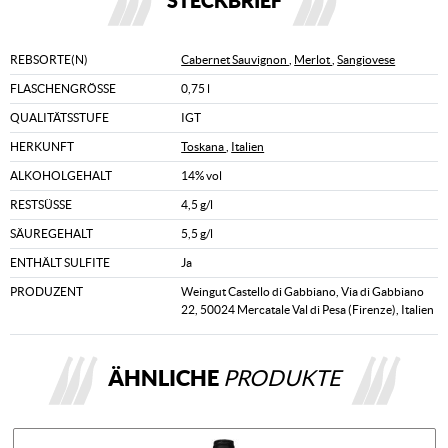
STECKBRIEF
REBSORTE(N)
Cabernet Sauvignon
,
Merlot
,
Sangiovese
FLASCHENGRÖSSE
0,75 l
QUALITÄTSSTUFE
IGT
HERKUNFT
Toskana
,
Italien
ALKOHOLGEHALT
14% vol
RESTSÜSSE
4,5 g/l
SÄUREGEHALT
5,5 g/l
ENTHÄLT SULFITE
Ja
PRODUZENT
Weingut Castello di Gabbiano, Via di Gabbiano
22, 50024 Mercatale Val di Pesa (Firenze), Italien
ÄHNLICHE
PRODUKTE