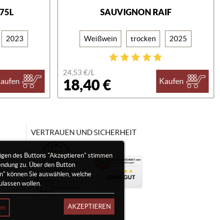
375L
SAUVIGNON RAIF
2023
Weißwein
trocken
2025
24,53 €/
L
18,40 €
aufen
Kaufen
VERTRAUEN UND SICHERHEIT
igen des Buttons "Akzeptieren" stimmen
endung zu. Über den Button
en" können Sie auswählen, welche
ulassen wollen.
AKZEPTIEREN
en