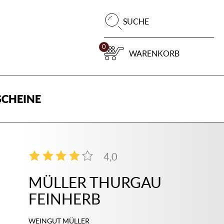
Pr
SUCHE
su
0
WARENKORB
CHEINE
4,0
1
MÜLLER THURGAU
FEINHERB
WEINGUT MÜLLER