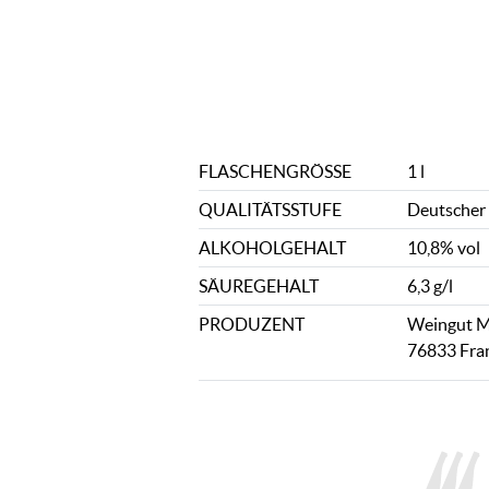
FLASCHENGRÖSSE
1 l
QUALITÄTSSTUFE
Deutscher
ALKOHOLGEHALT
10,8% vol
SÄUREGEHALT
6,3 g/l
PRODUZENT
Weingut Mü
76833 Fran