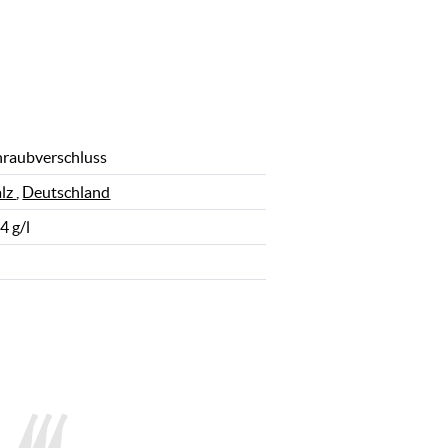
hraubverschluss
alz
,
Deutschland
4 g/l