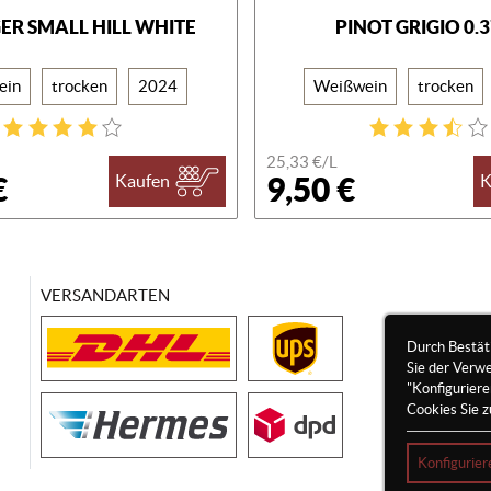
GER SMALL HILL WHITE
PINOT GRIGIO 0.
ein
trocken
2024
Weißwein
trocken
25,33 €/
L
€
9,50 €
Kaufen
K
VERSANDARTEN
Durch Bestät
Sie der Verw
"Konfigurier
Cookies Sie z
Konfigurier