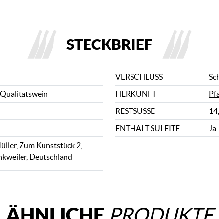
STECKBRIEF
VERSCHLUSS
Sc
 Qualitätswein
HERKUNFT
Pf
RESTSÜSSE
14,
ENTHÄLT SULFITE
Ja
ller, Zum Kunststück 2,
kweiler, Deutschland
ÄHNLICHE
PRODUKTE