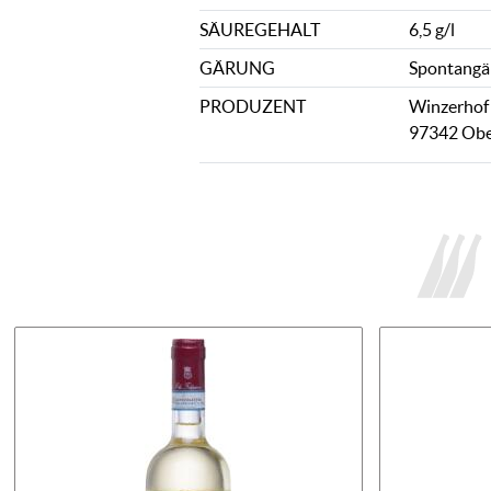
SÄUREGEHALT
6,5 g/l
GÄRUNG
Spontangä
PRODUZENT
Winzerhof 
97342 Obe