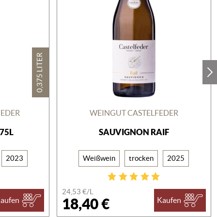
0,375 LITER
GEDER
WEINGUT CASTELFEDER
375L
SAUVIGNON RAIF
2023
Weißwein
trocken
2025
24,53 €/
L
18,40 €
aufen
Kaufen