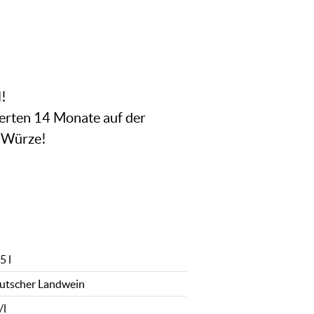
!
gerten 14 Monate auf der
d Würze!
5 l
utscher Landwein
/l