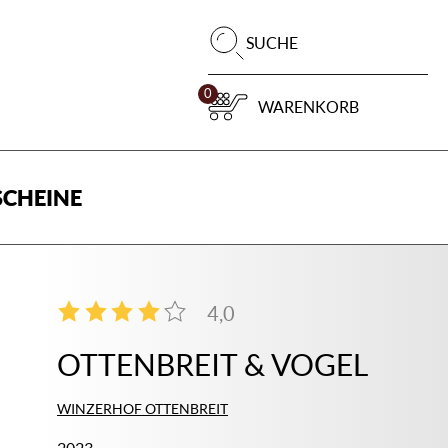
Pr
SUCHE
su
0
WARENKORB
CHEINE
4,0
1
OTTENBREIT & VOGEL
WINZERHOF OTTENBREIT