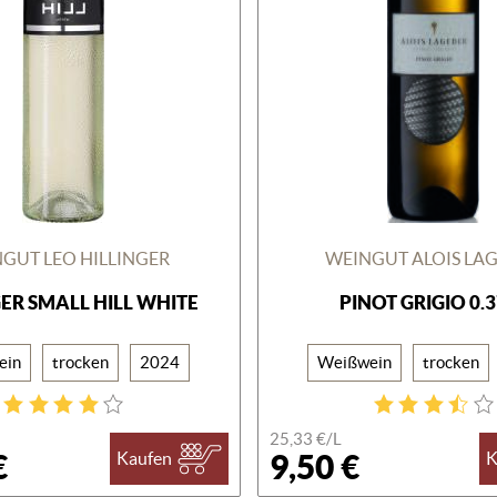
GUT LEO HILLINGER
WEINGUT ALOIS LA
GER SMALL HILL WHITE
PINOT GRIGIO 0.
ein
trocken
2024
Weißwein
trocken
25,33 €/
L
€
9,50 €
Kaufen
K