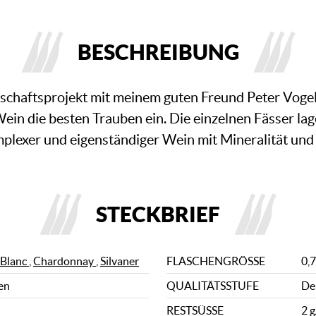
BESCHREIBUNG
schaftsprojekt mit meinem guten Freund Peter Vogel
ein die besten Trauben ein. Die einzelnen Fässer la
omplexer und eigenständiger Wein mit Mineralität un
STECKBRIEF
 Blanc
,
Chardonnay
,
Silvaner
FLASCHENGRÖSSE
0,7
en
QUALITÄTSSTUFE
De
RESTSÜSSE
2 g